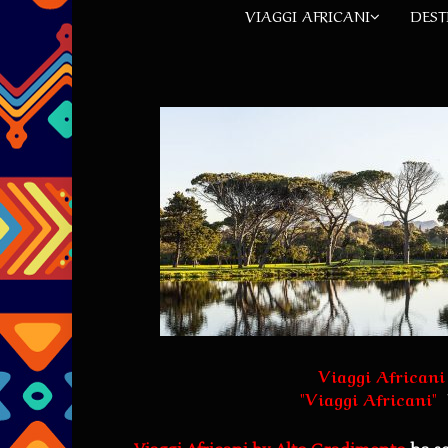
VIAGGI AFRICANI
DEST
Viaggi Africani
"
Viaggi Africani
"