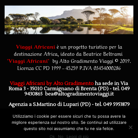
Viaggi Africani
è un progetto turistico per la
destinazione Africa, ideato da Beatrice Beltrami
"
Viaggi Africani
"
by
Alto Gradimento Viaggi
© 2019.
Licenza CC PD 1999 – 45259 P.IVA 03454000286
Viaggi Africani by Alto Gradimento
ha sede in Via
Roma 3 - 35010 Carmignano di Brenta (PD)
- tel. 049
9430865
bea@altogradimentoviaggi.it
Agenzia a S.Martino di Lupari (PD) - tel. 049 5953879
Agenzia a Piazzola sul Brenta (PD) - tel. 0492272628
Utilizziamo i cookie per essere sicuri che tu possa avere la
migliore esperienza sul nostro sito. Se continui ad utilizzare
questo sito noi assumiamo che tu ne sia felice.
Ok
No
Leggi di più