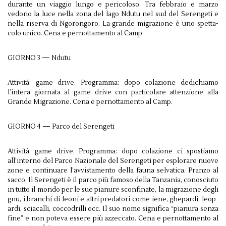
durante un viag­gio lungo e peri­coloso. Tra feb­braio e marzo
vedono la luce nella zona del lago Ndutu nel sud del Serengeti e
nella ris­erva di Ngoron­goro. La grande migrazione è uno spet­ta­
colo unico. Cena e per­not­ta­mento al Camp.
GIORNO 3 — Ndutu
Attività: game drive. Pro­gramma: dopo colazione dedichi­amo
l’intera gior­nata al game drive con par­ti­co­lare atten­zione alla
Grande Migrazione. Cena e per­not­ta­mento al Camp.
GIORNO 4 — Parco del Serengeti
Attività: game drive. Pro­gramma: dopo colazione ci spos­ti­amo
all’interno del Parco Nazionale del Serengeti per esplo­rare nuove
zone e con­tin­uare l’avvistamento della fauna sel­vat­ica. Pranzo al
sacco. Il Serengeti è il parco più famoso della Tan­za­nia, conosci­uto
in tutto il mondo per le sue pia­nure scon­fi­nate, la migrazione degli
gnu, i branchi di leoni e altri preda­tori come iene, ghep­ardi, leop­
ardi, sci­a­calli, coc­co­drilli ecc. Il suo nome sig­nifica “pia­nura senza
fine” e non poteva essere più azzec­cato. Cena e per­not­ta­mento al