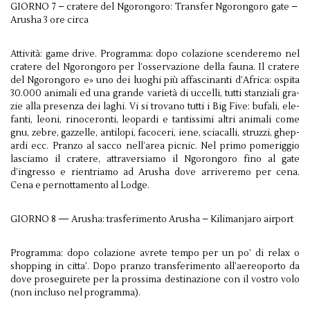
GIORNO 7 – cratere del Ngoron­goro: Trans­fer Ngoron­goro gate –
Arusha 3 ore circa
Attività: game drive. Pro­gramma: dopo colazione scen­der­emo nel
cratere del Ngoron­goro per l’osservazione della fauna. Il cratere
del Ngoron­goro e» uno dei luoghi più affasci­nanti d’Africa: ospita
30.000 ani­mali ed una grande vari­età di uccelli, tutti stanziali gra­
zie alla pre­senza dei laghi. Vi si trovano tutti i Big Five: bufali, ele­
fanti, leoni, rinoceronti, leop­ardi e tan­tis­simi altri ani­mali come
gnu, zebre, gazzelle, antilopi, faco­ceri, iene, sci­a­calli, struzzi, ghep­
ardi ecc. Pranzo al sacco nell’area pic­nic. Nel primo pomerig­gio
las­ci­amo il cratere, attra­ver­si­amo il Ngoron­goro fino al gate
d’ingresso e rien­tri­amo ad Arusha dove arriver­emo per cena.
Cena e per­not­ta­mento al Lodge.
GIORNO 8 — Arusha: trasfer­i­mento Arusha – Kil­i­man­jaro airport
Programma: dopo colazione avrete tempo per un po’ di relax o
shop­ping in citta’. Dopo pranzo trans­fer­i­mento all’aereoporto da
dove pros­eguirete per la prossima des­ti­nazione con il vostro volo
(non incluso nel programma).