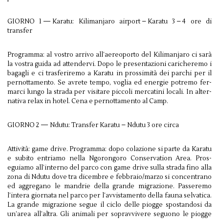
GIORNO 1 — Karatu: Kil­i­man­jaro air­port – Karatu 3 – 4 ore di
trans­fer
Programma: al vostro arrivo all’aereoporto del Kil­i­man­jaro ci sarà
la vos­tra guida ad atten­dervi. Dopo le pre­sen­tazioni caricher­emo i
bagagli e ci trasferiremo a Karatu in prossimità dei parchi per il
per­not­ta­mento. Se avrete tempo, voglia ed energie potremo fer­
marci lungo la strada per vis­itare pic­coli mer­ca­tini locali. In alter­
na­tiva relax in hotel. Cena e per­not­ta­mento al Camp.
GIORNO 2 — Ndutu: Trans­fer Karatu – Ndutu 3 ore circa
Attività: game drive. Pro­gramma: dopo colazione si parte da Karatu
e subito entri­amo nella Ngoron­goro Con­ser­va­tion Area. Pros­
eguiamo all’interno del parco con game drive sulla strada fino alla
zona di Ndutu dove tra dicem­bre e febbraio/​marzo si con­cen­trano
ed aggregano le man­drie della grande migrazione. Passer­emo
l’intera gior­nata nel parco per l’avvistamento della fauna sel­vat­ica.
La grande migrazione segue il ciclo delle piogge spo­stan­dosi da
un’area all’altra. Gli ani­mali per soprav­vi­vere seguono le piogge