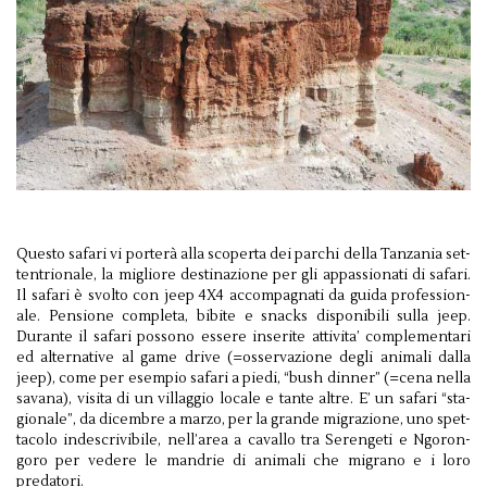
Questo safari vi porterà alla scop­erta dei parchi della Tan­za­nia set­
ten­tri­onale, la migliore des­ti­nazione per gli appas­sion­ati di safari.
Il safari è svolto con jeep 4X4 accom­pa­g­nati da guida pro­fes­sion­
ale. Pen­sione com­pleta, bib­ite e snacks disponi­bili sulla jeep.
Durante il safari pos­sono essere inserite attivita’ com­ple­men­tari
ed alter­na­tive al game drive (=osser­vazione degli ani­mali dalla
jeep), come per esem­pio safari a piedi, “bush din­ner” (=cena nella
savana), visita di un vil­lag­gio locale e tante altre. E’ un safari “sta­
gionale”, da dicem­bre a marzo, per la grande migrazione, uno spet­
ta­colo inde­scriv­i­bile, nell’area a cav­allo tra Serengeti e Ngoron­
goro per vedere le man­drie di ani­mali che migrano e i loro
predatori.