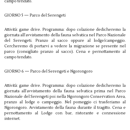
campo tendato.
GIORNO 5 — Parco del Serengeti
Attività: game drive. Programma: dopo colazione dedicher­emo la
gior­nata all’avvistamento della fauna sel­vat­ica nel Parco Nazionale
del Serengeti. Pranzo al sacco oppure al lodge/​campeggio.
Cercher­emo di por­tarvi a vedere la migrazione se pre­sente nel
parco (con­sigliato pranzo al sacco). Cena e per­not­ta­mento al
campo tendato.
GIORNO 6 — Parco del Serengeti e Ngoron­goro
Attività: game drive. Pro­gramma: dopo colazione dedicher­emo la
gior­nata all’avvistamento della fauna sel­vat­ica prima nel Parco
Nazionale del Serengeti poi nella Ngoron­goro Con­ser­va­tion Area,
pranzo al lodge o campeg­gio. Nel pomeg­gio ci trasfe­ri­amo al
Ngoron­goro. Avvis­ta­mento della fauna durante il tragitto. Cena e
per­not­ta­mento al Lodge con bar, ris­torante e con­nes­sione
internet.