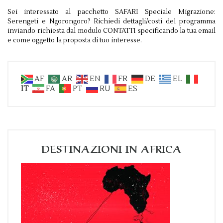
Sei inter­es­sato al pac­chetto SAFARI Spe­ciale Migrazione:
Serengeti e Ngoron­goro? Richiedi dettagli/​costi del pro­gramma
inviando richi­esta dal mod­ulo CON­TATTI speci­f­i­cando la tua email
e come oggetto la pro­posta di tuo interesse.
AF
AR
EN
FR
DE
EL
IT
FA
PT
RU
ES
DESTINAZIONI IN AFRICA