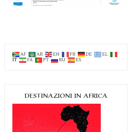
AF
AR
EN
FR
DE
EL
IT
FA
PT
RU
ES
DESTINAZIONI IN AFRICA