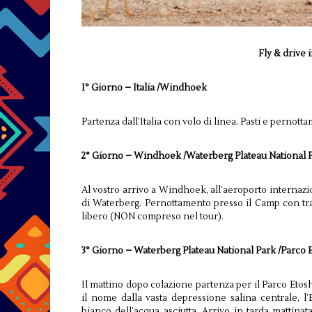
Fly & drive i
1° Giorno – Italia /Windhoek
Partenza dall’Italia con volo di linea. Pasti e pernott
2° Giorno – Windhoek /Waterberg Plateau National 
Al vostro arrivo a Windhoek, all’aeroporto internazi
di Waterberg. Pernottamento presso il Camp con tr
libero (NON compreso nel tour).
3° Giorno – Waterberg Plateau National Park /Parco 
Il mattino dopo colazione partenza per il Parco Etosh
il nome dalla vasta depressione salina centrale, l
bianco dell’acqua asciutta. Arrivo in tarda mattina