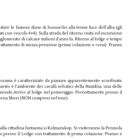
tare le famose dune di Sossusvlei alla tenue luce dell’alba (gli
ti con veicolo 4×4). Sulla strada del ritorno visita ed escursione
glomerato di calcare milioni d’anni fa. Ritorno al lodge e tempo
trattamento di mezza pensione (prima colazione e cena). Pranzo
anorama è caratterizzato da pianure apparentemente sconfinate
sto è l’ambiente dei cavalli selvatici della Namibia, una delle
l mondo.Arrivo al lodge nel pomeriggio. Pernottamento presso il
cena liberi (NON compresi nel tour).
lla cittadina fantasma si Kolmanskop. Si visiteranno la Penisola
o presso il Lodge con trattamento di prima colazione. Pranzo e