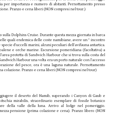
ia per importanza e numero di abitanti. Pernottamento presso
zione. Pranzo e cena liberi (NON compresi nel tour.)
o sulla Dolphins Cruise. Durante questa mezza giornata in barca
 delle quali endemica delle coste namibiane, avere un “ incontro
 specie d’uccelli marini, alcuni peculiari dell’avifauna antartica.
 balene e orche marine. Escursione pomeridiana (facoltativa) a
’area protetta di Sandwich Harbour che si trova sulla costa del
. Sandwich Harbour una volta era un porto naturale con l’accesso
avorazione del pesce, ora è una laguna naturale. Pernottamento
ma colazione. Pranzo e cena liberi (NON compresi nel tour)
aggiugere il deserto del Namib, superando i Canyon di Gaub e
witschia mirabilis, straordinario esemplare di fossile botanico
are della valle della luna. Arrivo al lodge nel pomeriggio.
 mezza pensione (prima colazione e cena). Pranzo libero (NON