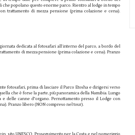
li che popolano questo enorme parco. Rientro al lodge in tempo
 con trattamento di mezza pensione (prima colazione e cena).
 giornata dedicata al fotosafari all’interno del parco, a bordo del
trattamento di mezza pensione (prima colazione e cena). Pranzo
te fotosafari, prima di lasciare il Parco Etosha e dirigersi verso
quella che è forse la parte, più panoramica della Namibia. Lungo
iata e delle canne d“organo. Pernottamento presso il Lodge con
na). Pranzo libero (NON compreso nel tour).
ntein, sito UNESCO. Proseguimento per la Costa e nel pomeriggio