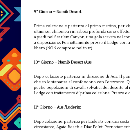
9° Giorno – Namib Desert
Prima colazione e partenza di primo mattino, per visi
ultimi sei chilometri in sabbia profonda sono effettua
a piedi nel Sesriem Canyon, una gola scavata nel con
a disposizione. Pernottamento presso il Lodge con 
libero (NON compreso nel tour).
10° Giorno – Namib Desert /Aus
Dopo colazione partenza in direzione di Aus. Il p
che in lontananza si confondono con l’orizzonte. Que
poche popolazioni di cavalli selvatici del deserto a
Lodge con trattamento di prima colazione. Pranzo e 
11° Giorno – Aus /Luderitz
Dopo colazione, partenza per Lüderitz con una sosta a
circostante, Agate Beach e Diaz Point. Pernottament