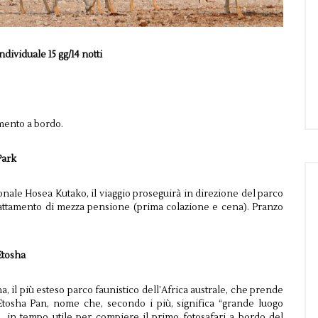
ndividuale 15 gg/14 notti
amento a bordo.
Park
onale Hosea Kutako, il viaggio proseguirà in direzione del parco
attamento di mezza pensione (prima colazione e cena). Pranzo
Etosha
a, il più esteso parco faunistico dell’Africa australe, che prende
’Etosha Pan, nome che, secondo i più, significa “grande luogo
ta, in tempo utile per compiere il primo fotosafari a bordo del