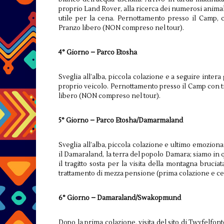
proprio Land Rover, alla ricerca dei numerosi anima
utile per la cena. Pernottamento presso il Camp,
Pranzo libero (NON compreso nel tour).
4° Giorno – Parco Etosha
Sveglia all’alba, piccola colazione e a seguire intera
proprio veicolo. Pernottamento presso il Camp con 
libero (NON compreso nel tour).
5° Giorno – Parco Etosha/Damarmaland
Sveglia all’alba, piccola colazione e ultimo emozionan
il Damaraland, la terra del popolo Damara; siamo in 
il tragitto sosta per la visita della montagna bruc
trattamento di mezza pensione (prima colazione e ce
6° Giorno – Damaraland/Swakopmund
Dopo la prima colazione, visita del sito di Twyfelfo