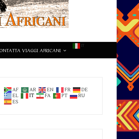
IT
ONTATTA VIAGGI AFRICANI
AF
AR
EN
FR
DE
EL
IT
FA
PT
RU
ES