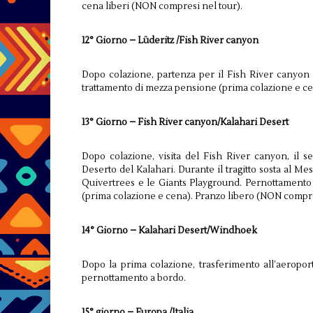
cena liberi (NON compresi nel tour).
12° Giorno – Lüderitz /Fish River canyon
Dopo colazione, partenza per il Fish River canyon
trattamento di mezza pensione (prima colazione e ce
13° Giorno – Fish River canyon/Kalahari Desert
Dopo colazione, visita del Fish River canyon, il
Deserto del Kalahari. Durante il tragitto sosta al Me
Quivertrees e le Giants Playground. Pernottamento
(prima colazione e cena). Pranzo libero (NON compre
14° Giorno – Kalahari Desert/Windhoek
Dopo la prima colazione, trasferimento all’aeroport
pernottamento a bordo.
15° giorno – Europa /Italia