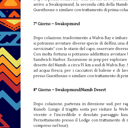
arrivo a Swakopmund, la seconda città della Namib
Guesthouse o similare con trattamento di prima cola
7° Giorno – Swakopmund
Dopo colazione, trasferimento a Walvis Bay e imbarc
si potranno avvistare diverse specie di delfini, una
ravvicinato” con le otarie del capo, osservare diverse
Con molta fortuna si potranno addirittura avvistare
Sandwich Harbor. Escursione in jeep per esplorare l
deserto del Namib, a circa 55 km a sud di Walvis Bay
ad acqua fresca, per i cacciatori di balene e di l
presso Guesthouse o similare con trattamento di pri
8° Giorno – Swakopmund/Namib Desert
Dopo colazione, partenza in direzione sud, per r
Kuiseb. Lungo il tragitto sosta per visitare la Wel
vivente e l’incredibile e desolato paesaggio lun
Pernottamento presso il Lodge con trattamento di
compreso nel tour).