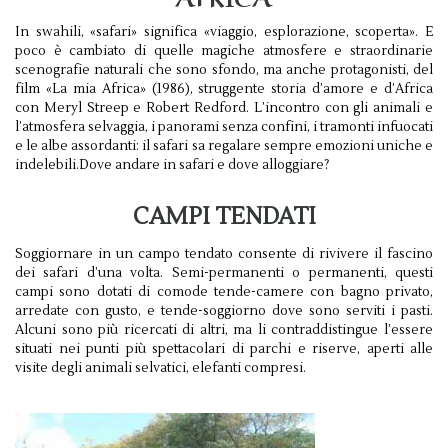
In swahili, «safari» significa «viaggio, esplorazione, scoperta». E
poco è cambiato di quelle magiche atmosfere e straordinarie
scenografie naturali che sono sfondo, ma anche protagonisti, del
film «La mia Africa» (1986), struggente storia d’amore e d’Africa
con Meryl Streep e Robert Redford. L’incontro con gli animali e
l’atmosfera selvaggia, i panorami senza confini, i tramonti infuocati
e le albe assordanti: il safari sa regalare sempre emozioni uniche e
indelebili.Dove andare in safari e dove alloggiare?
CAMPI TENDATI
Soggiornare in un campo tendato consente di rivivere il fascino
dei safari d’una volta. Semi-permanenti o permanenti, questi
campi sono dotati di comode tende-camere con bagno privato,
arredate con gusto, e tende-soggiorno dove sono serviti i pasti.
Alcuni sono più ricercati di altri, ma li contraddistingue l’essere
situati nei punti più spettacolari di parchi e riserve, aperti alle
visite degli animali selvatici, elefanti compresi.