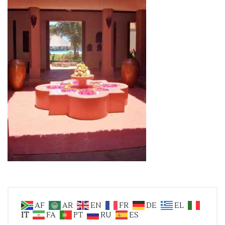
AF
AR
EN
FR
DE
EL
IT
FA
PT
RU
ES