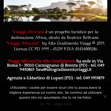
Viaggi Africani
è un progetto turistico per la
destinazione Africa, ideato da Beatrice Beltrami
"
Viaggi Africani
"
by
Alto Gradimento Viaggi
© 2019.
Licenza CC PD 1999 – 45259 P.IVA 03454000286
Viaggi Africani by Alto Gradimento
ha sede in Via
Roma 3 - 35010 Carmignano di Brenta (PD)
- tel. 049
9430865
bea@altogradimentoviaggi.it
Agenzia a S.Martino di Lupari (PD) - tel. 049 5953879
Agenzia a Piazzola sul Brenta (PD) - tel. 0492272628
Utilizziamo i cookie per essere sicuri che tu possa avere la
migliore esperienza sul nostro sito. Se continui ad utilizzare
questo sito noi assumiamo che tu ne sia felice.
Ok
No
Leggi di più