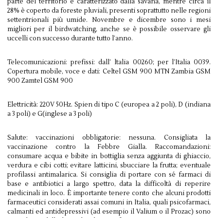
parte del territorio è caratterizzato dalla savana, mentre circa il
28% è coperto da foreste pluviali, presenti soprattutto nelle regioni
settentrionali più umide. Novembre e dicembre sono i mesi
migliori per il birdwatching, anche se è possibile osservare gli
uccelli con successo durante tutto l’anno.
Telecomunicazioni: prefissi: dall’ ltalia 00260; per l’Italia 0039.
Copertura mobile, voce e dati: Celtel GSM 900 MTN Zambia GSM
900 Zamtel GSM 900
Elettricità: 220V 50Hz. Spien di tipo C (europea a 2 poli), D (indiana
a 3 poli) e G(inglese a 3 poli)
Salute: vaccinazioni obbligatorie: nessuna. Consigliata la
vaccinazione contro la Febbre Gialla. Raccomandazioni:
consumare acqua e bibite in bottiglia senza aggiunta di ghiaccio,
verdura e cibi cotti; evitare latticini, sbucciare la frutta; eventuale
profilassi antimalarica. Si consiglia di portare con sé farmaci di
base e antibiotici a largo spettro, data la difficoltà di reperire
medicinali in loco. È importante tenere conto che alcuni prodotti
farmaceutici considerati assai comuni in Italia, quali psicofarmaci,
calmanti ed antidepressivi (ad esempio il Valium o il Prozac) sono