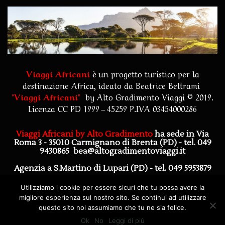
Viaggi Africani
è un progetto turistico per la
destinazione Africa, ideato da Beatrice Beltrami
"
Viaggi Africani
"
by
Alto Gradimento Viaggi
© 2019.
Licenza CC PD 1999 – 45259 P.IVA 03454000286
Viaggi Africani by Alto Gradimento
ha sede in Via
Roma 3 - 35010 Carmignano di Brenta (PD)
- tel. 049
9430865
bea@altogradimentoviaggi.it
Agenzia a S.Martino di Lupari (PD) - tel. 049 5953879
Agenzia a Piazzola sul Brenta (PD) - tel. 0492272628
Utilizziamo i cookie per essere sicuri che tu possa avere la
migliore esperienza sul nostro sito. Se continui ad utilizzare
questo sito noi assumiamo che tu ne sia felice.
Ok
No
Leggi di più