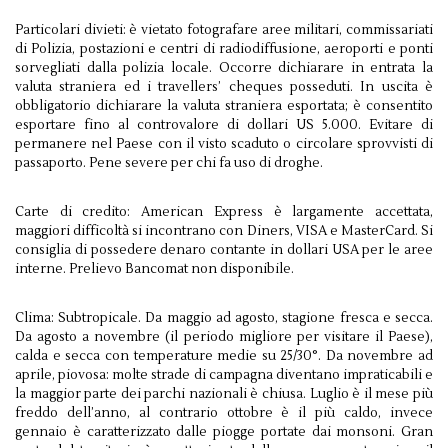
Particolari divieti: è vietato fotografare aree militari, commissariati
di Polizia, postazioni e centri di radiodiffusione, aeroporti e ponti
sorvegliati dalla polizia locale. Occorre dichiarare in entrata la
valuta straniera ed i travellers’ cheques posseduti. In uscita è
obbligatorio dichiarare la valuta straniera esportata; è consentito
esportare fino al controvalore di dollari US 5.000. Evitare di
permanere nel Paese con il visto scaduto o circolare sprovvisti di
passaporto. Pene severe per chi fa uso di droghe.
Carte di credito: American Express è largamente accettata,
maggiori difficoltà si incontrano con Diners, VISA e MasterCard. Si
consiglia di possedere denaro contante in dollari USA per le aree
interne. Prelievo Bancomat non disponibile.
Clima: Subtropicale. Da maggio ad agosto, stagione fresca e secca.
Da agosto a novembre (il periodo migliore per visitare il Paese),
calda e secca con temperature medie su 25/30°. Da novembre ad
aprile, piovosa: molte strade di campagna diventano impraticabili e
la maggior parte dei parchi nazionali è chiusa. Luglio è il mese più
freddo dell’anno, al contrario ottobre è il più caldo, invece
gennaio è caratterizzato dalle piogge portate dai monsoni. Gran