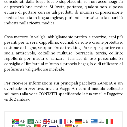
considerati dalla legge locale stupefacenti, se non accompagnati
da prescrizione medica. Si invita, pertanto, qualora non si possa
evitare di portare con sé tali prodotti, di munirsi di prescrizione
medica tradotta in lingua inglese, portando con sé solo la quantità
indicata nella ricetta medica.
Cosa mettere in valigia: abbigliamento pratico e sportivo, capi più
pesanti per la sera; cappellino, occhiali da sole e creme protettive,
costume da bagno, scarponcini da trekking e/o scarpe sportive con
suola antiscivolo, coltellino multiuso, borraccia, torcia, collirio;
repellenti per insetti e zanzare, farmaci di uso personale. Si
consiglia di limitare al minimo il proprio bagaglio e di utilizzare di
preferenza valigie/borse morbide.
Per ricevere informazioni sui principali pacchetti ZAMBIA e un
eventuale preventivo, invia a Viaggi Africani il modulo collegato
sul menu alla voce CONTATTI specificando la tua email e l’oggetto:
«info Zambia».
AF
AR
EN
FR
DE
EL
IT
FA
PT
RU
ES