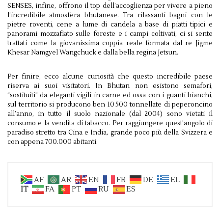
SENSES, infine, offrono il top dell’accoglienza per vivere a pieno
l’incredibile atmosfera bhutanese. Tra rilassanti bagni con le
pietre roventi, cene a lume di candela a base di piatti tipici e
panorami mozzafiato sulle foreste e i campi coltivati, ci si sente
trattati come la giovanissima coppia reale formata dal re Jigme
Khesar Namgyel Wangchuck e dalla bella regina Jetsun.
Per finire, ecco alcune curiosità che questo incredibile paese
riserva ai suoi visitatori. In Bhutan non esistono semafori,
“sostituiti” da eleganti vigili in carne ed ossa con i guanti bianchi,
sul territorio si producono ben 10.500 tonnellate di peperoncino
all’anno, in tutto il suolo nazionale (dal 2004) sono vietati il
consumo e la vendita di tabacco. Per raggiungere quest’angolo di
paradiso stretto tra Cina e India, grande poco più della Svizzera e
con appena 700.000 abitanti.
AF
AR
EN
FR
DE
EL
IT
FA
PT
RU
ES