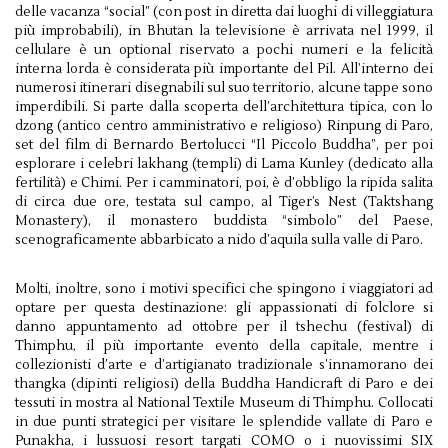
delle vacanza “social” (con post in diretta dai luoghi di villeggiatura
più improbabili), in Bhutan la televisione è arrivata nel 1999, il
cellulare è un optional riservato a pochi numeri e la felicità
interna lorda è considerata più importante del Pil. All’interno dei
numerosi itinerari disegnabili sul suo territorio, alcune tappe sono
imperdibili. Si parte dalla scoperta dell’architettura tipica, con lo
dzong (antico centro amministrativo e religioso) Rinpung di Paro,
set del film di Bernardo Bertolucci “Il Piccolo Buddha”, per poi
esplorare i celebri lakhang (templi) di Lama Kunley (dedicato alla
fertilità) e Chimi. Per i camminatori, poi, è d’obbligo la ripida salita
di circa due ore, testata sul campo, al Tiger’s Nest (Taktshang
Monastery), il monastero buddista “simbolo” del Paese,
scenograficamente abbarbicato a nido d’aquila sulla valle di Paro.
Molti, inoltre, sono i motivi specifici che spingono i viaggiatori ad
optare per questa destinazione: gli appassionati di folclore si
danno appuntamento ad ottobre per il tshechu (festival) di
Thimphu, il più importante evento della capitale, mentre i
collezionisti d’arte e d’artigianato tradizionale s’innamorano dei
thangka (dipinti religiosi) della Buddha Handicraft di Paro e dei
tessuti in mostra al National Textile Museum di Thimphu. Collocati
in due punti strategici per visitare le splendide vallate di Paro e
Punakha, i lussuosi resort targati COMO o i nuovissimi SIX