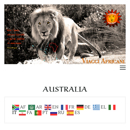
AUSTRALIA
AF
AR
EN
FR
DE
EL
IT
FA
PT
RU
ES