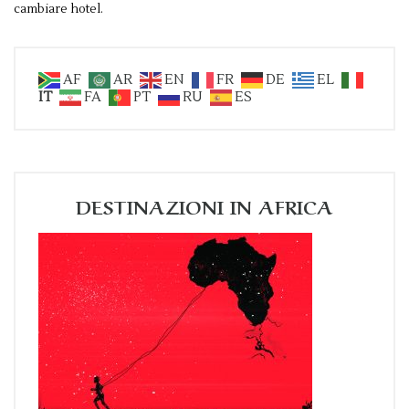
cambiare hotel.
AF
AR
EN
FR
DE
EL
IT
FA
PT
RU
ES
DESTINAZIONI IN AFRICA