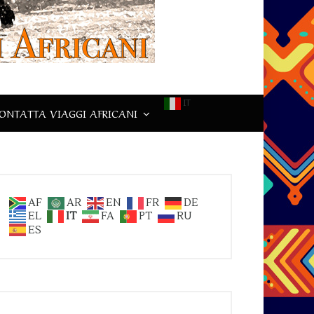
IT
ONTATTA VIAGGI AFRICANI
AF
AR
EN
FR
DE
EL
IT
FA
PT
RU
ES