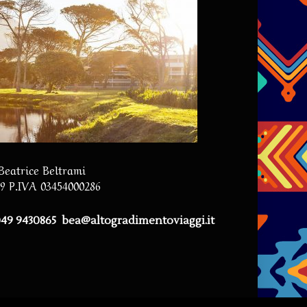
 Beatrice Beltrami
59 P.IVA 03454000286
 049 9430865
bea@altogradimentoviaggi.it