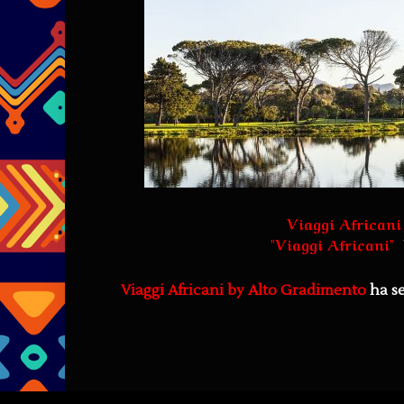
Viaggi Africani
"
Viaggi Africani
"
Viaggi Africani by Alto Gradimento
ha s