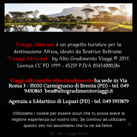
Viaggi Africani
è un progetto turistico per la
destinazione Africa, ideato da Beatrice Beltrami
"
Viaggi Africani
"
by
Alto Gradimento Viaggi
© 2019.
Licenza CC PD 1999 – 45259 P.IVA 03454000286
Viaggi Africani by Alto Gradimento
ha sede in Via
Roma 3 - 35010 Carmignano di Brenta (PD)
- tel. 049
9430865
bea@altogradimentoviaggi.it
Agenzia a S.Martino di Lupari (PD) - tel. 049 5953879
Agenzia a Piazzola sul Brenta (PD) - tel. 0492272628
Utilizziamo i cookie per essere sicuri che tu possa avere la
migliore esperienza sul nostro sito. Se continui ad utilizzare
questo sito noi assumiamo che tu ne sia felice.
Ok
No
Leggi di più