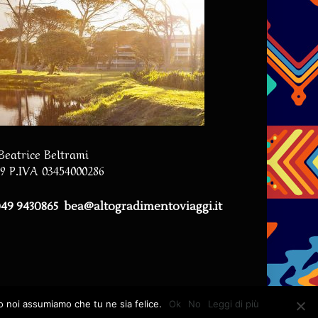
 Beatrice Beltrami
59 P.IVA 03454000286
 049 9430865
bea@altogradimentoviaggi.it
to noi assumiamo che tu ne sia felice.
Ok
No
Leggi di più