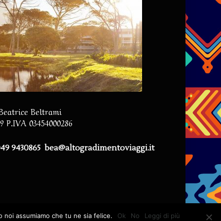
 Beatrice Beltrami
59 P.IVA 03454000286
 049 9430865
bea@altogradimentoviaggi.it
to noi assumiamo che tu ne sia felice.
Ok
No
Leggi di più