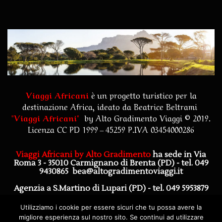
Viaggi Africani
è un progetto turistico per la
destinazione Africa, ideato da Beatrice Beltrami
"
Viaggi Africani
"
by
Alto Gradimento Viaggi
© 2019.
Licenza CC PD 1999 – 45259 P.IVA 03454000286
Viaggi Africani by Alto Gradimento
ha sede in Via
Roma 3 - 35010 Carmignano di Brenta (PD)
- tel. 049
9430865
bea@altogradimentoviaggi.it
Agenzia a S.Martino di Lupari (PD) - tel. 049 5953879
Agenzia a Piazzola sul Brenta (PD) - tel. 0492272628
Utilizziamo i cookie per essere sicuri che tu possa avere la
migliore esperienza sul nostro sito. Se continui ad utilizzare